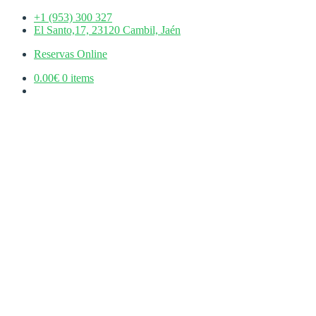
Skip
+1 (953) 300 327
to
El Santo,17, 23120 Cambil, Jaén
content
Reservas Online
0.00€
0 items